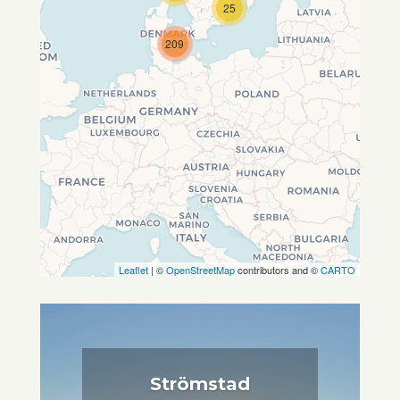
Wenn du dies siehst, nachdem
25
deine Seite vollständig geladen
wurde, fehlen leafletJS-Dateien.
209
Leaflet
| ©
OpenStreetMap
contributors and ©
CARTO
Strömstad