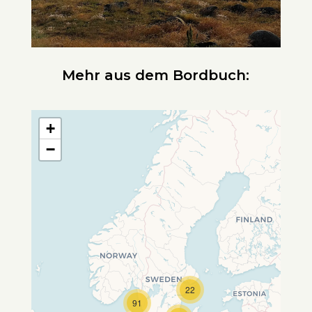
Mehr aus dem Bordbuch:
+
−
22
Travelers' Map wird geladen …
91