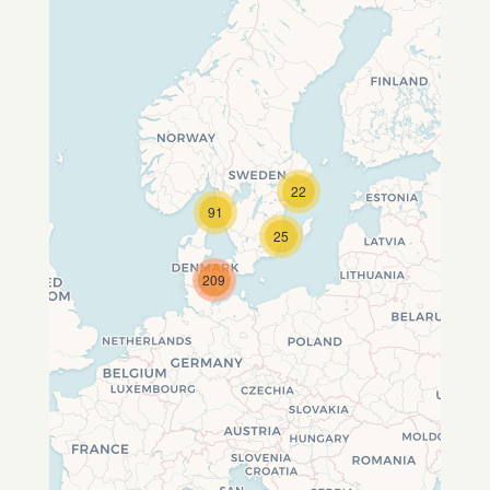
22
Travelers' Map wird geladen …
91
Wenn du dies siehst, nachdem
25
deine Seite vollständig geladen
wurde, fehlen leafletJS-Dateien.
209