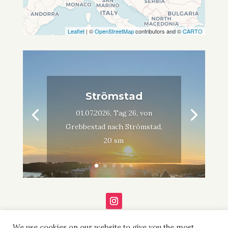
Leaflet
| ©
OpenStreetMap
contributors and ©
CARTO
Strömstad
01.07.2026, Tag 26, von
Grebbestad nach Strömstad,
20 sm
We use cookies on our website to give you the most