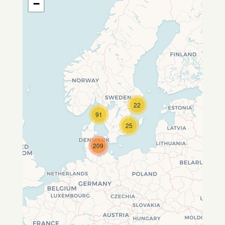
−
22
Travelers' Map wird geladen …
91
Wenn du dies siehst, nachdem
25
deine Seite vollständig geladen
wurde, fehlen leafletJS-Dateien.
209