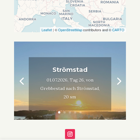
Leaflet
| ©
OpenStreetMap
contributors and ©
CARTO
Strömstad
01.07.2026, Tag 26, von
Grebbestad nach Strömstad,
20 sm