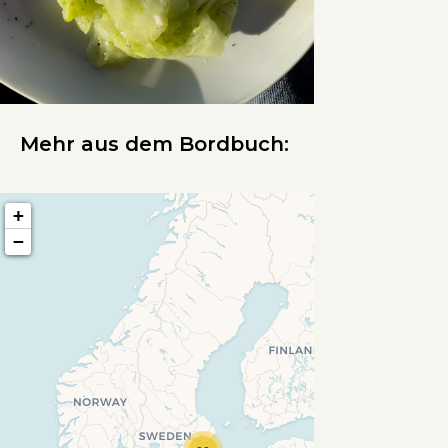
Mehr aus dem Bordbuch:
+
−
Travelers' Map wird geladen