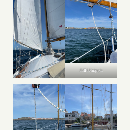
Källö Knippla