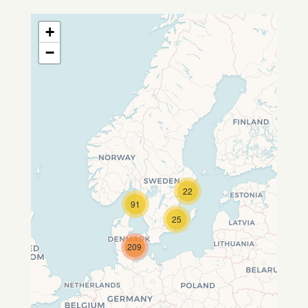
+
−
22
Travelers' Map wird geladen …
91
Wenn du dies siehst, nachdem
25
deine Seite vollständig geladen
wurde, fehlen leafletJS-Dateien.
209