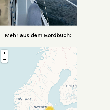
Mehr aus dem Bordbuch:
+
−
Travelers' Map wird geladen