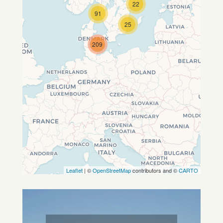
22
Travelers' Map wird geladen …
91
Wenn du dies siehst, nachdem
25
deine Seite vollständig geladen
wurde, fehlen leafletJS-Dateien.
209
Leaflet
| ©
OpenStreetMap
contributors and ©
CARTO