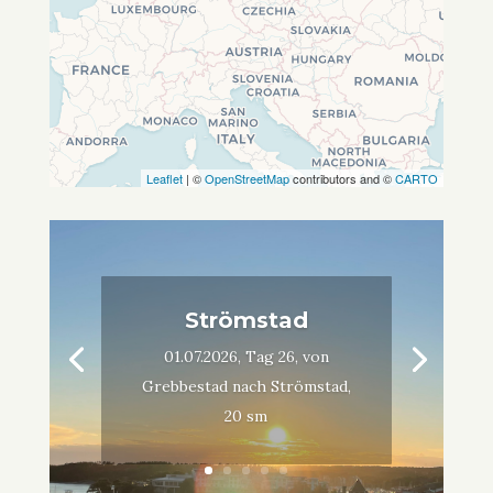
Leaflet
| ©
OpenStreetMap
contributors and ©
CARTO
Strömstad
01.07.2026, Tag 26, von
Grebbestad nach Strömstad,
20 sm