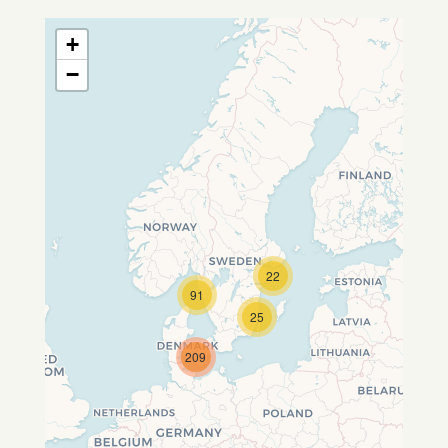
+
−
22
Travelers' Map wird geladen …
91
Wenn du dies siehst, nachdem
25
deine Seite vollständig geladen
wurde, fehlen leafletJS-Dateien.
209