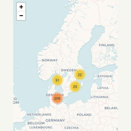
+
−
22
Travelers' Map wird geladen …
91
Wenn du dies siehst, nachdem
25
deine Seite vollständig geladen
wurde, fehlen leafletJS-Dateien.
209