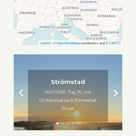
Leaflet
| ©
OpenStreetMap
contributors and ©
CARTO
Strömstad
01.07.2026, Tag 26, von
Grebbestad nach Strömstad,
20 sm