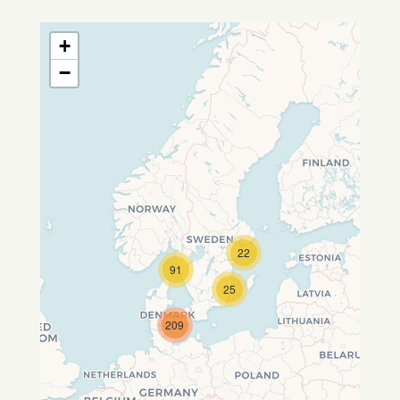
+
−
22
Travelers' Map wird geladen …
91
Wenn du dies siehst, nachdem
25
deine Seite vollständig geladen
wurde, fehlen leafletJS-Dateien.
209