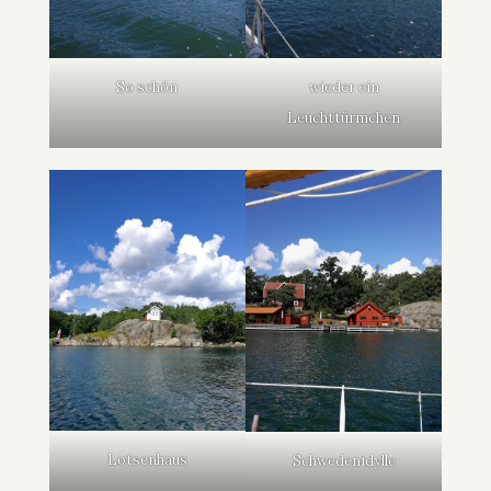
So schön
wieder ein
Leuchttürmchen
Lotsenhaus
Schwedenidylle