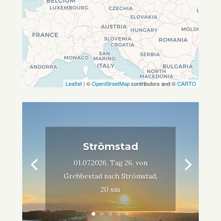
Leaflet
| ©
OpenStreetMap
contributors and ©
CARTO
Strömstad
01.07.2026, Tag 26, von
Grebbestad nach Strömstad,
20 sm