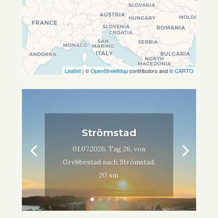
Leaflet
| ©
OpenStreetMap
contributors and ©
CARTO
Strömstad
01.07.2026, Tag 26, von
Grebbestad nach Strömstad,
20 sm