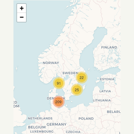
+
−
22
Travelers' Map wird geladen …
91
Wenn du dies siehst, nachdem
25
deine Seite vollständig geladen
wurde, fehlen leafletJS-Dateien.
209