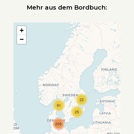
Mehr aus dem Bordbuch:
+
−
22
Travelers' Map wird geladen …
91
Wenn du dies siehst, nachdem
25
deine Seite vollständig geladen
wurde, fehlen leafletJS-Dateien.
209