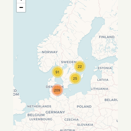
−
22
Travelers' Map wird geladen …
91
Wenn du dies siehst, nachdem
25
deine Seite vollständig geladen
wurde, fehlen leafletJS-Dateien.
209