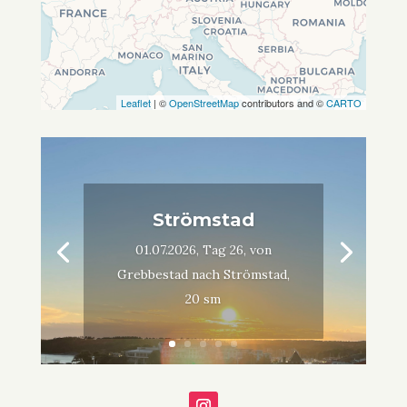
Leaflet
| ©
OpenStreetMap
contributors and ©
CARTO
Strömstad
01.07.2026, Tag 26, von
Grebbestad nach Strömstad,
20 sm