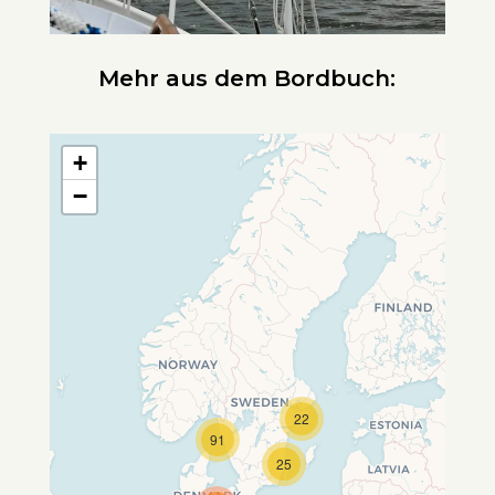
Mehr aus dem Bordbuch:
+
−
22
Travelers' Map wird geladen …
91
Wenn du dies siehst, nachdem
25
deine Seite vollständig geladen
wurde, fehlen leafletJS-Dateien.