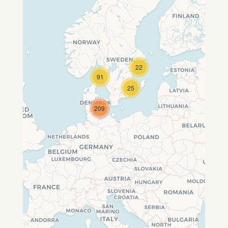
22
Travelers' Map wird geladen …
91
Wenn du dies siehst, nachdem
25
deine Seite vollständig geladen
wurde, fehlen leafletJS-Dateien.
209