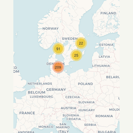
22
Travelers' Map wird geladen …
91
Wenn du dies siehst, nachdem
25
deine Seite vollständig geladen
wurde, fehlen leafletJS-Dateien.
209