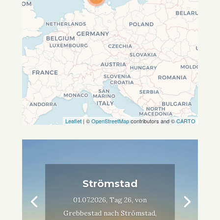
Leaflet
| ©
OpenStreetMap
contributors and ©
CARTO
Strömstad
01.07.2026, Tag 26, von
Grebbestad nach Strömstad,