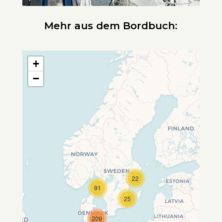
Mehr aus dem Bordbuch:
+
−
22
Travelers' Map wird geladen …
91
Wenn du dies siehst, nachdem
25
deine Seite vollständig geladen
wurde, fehlen leafletJS-Dateien.
209