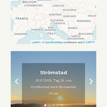
Leaflet
| ©
OpenStreetMap
contributors and ©
CARTO
Strömstad
01.07.2026, Tag 26, von
Grebbestad nach Strömstad,
20 sm