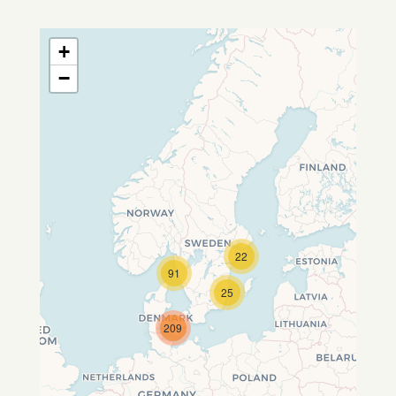
+
−
22
Travelers' Map wird geladen …
91
Wenn du dies siehst, nachdem
25
deine Seite vollständig geladen
wurde, fehlen leafletJS-Dateien.
209