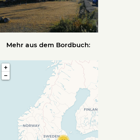
Mehr aus dem Bordbuch:
+
−
Travelers' Map wird geladen