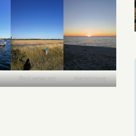
Öland, weites Land
Abendstimmung