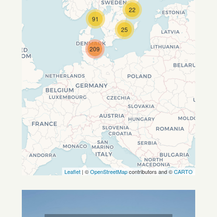
22
Travelers' Map wird geladen …
91
Wenn du dies siehst, nachdem
25
deine Seite vollständig geladen
wurde, fehlen leafletJS-Dateien.
209
Leaflet
| ©
OpenStreetMap
contributors and ©
CARTO