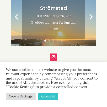
Strömstad
01.07.2026, Tag 26, von
Grebbestad nach Strömstad,
20 sm
We use cookies on our website to give you the most
relevant experience by remembering your preferences
and repeat visits. By clicking “Accept All”, you consent to
the use of ALL the cookies. However, you may visit
"Cookie Settings" to provide a controlled consent.
IMPRESSUM
DATENSCHUTZ ERKLÄRUNG
Cookie Settings
Accept All