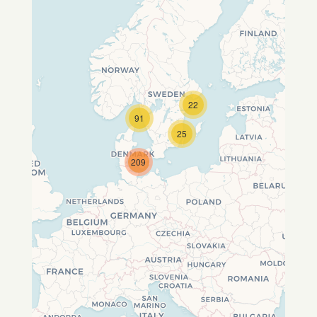
22
Travelers' Map wird geladen …
91
Wenn du dies siehst, nachdem
25
deine Seite vollständig geladen
wurde, fehlen leafletJS-Dateien.
209