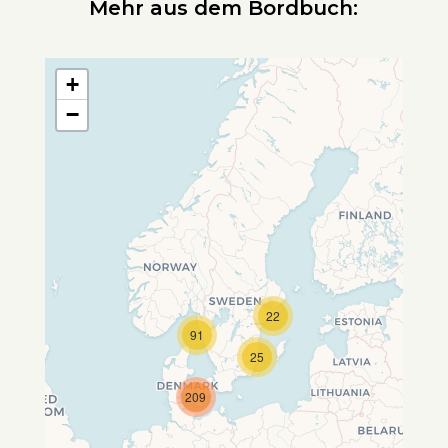
Mehr aus dem Bordbuch:
+
−
22
Travelers' Map wird geladen …
91
Wenn du dies siehst, nachdem
25
deine Seite vollständig geladen
wurde, fehlen leafletJS-Dateien.
209