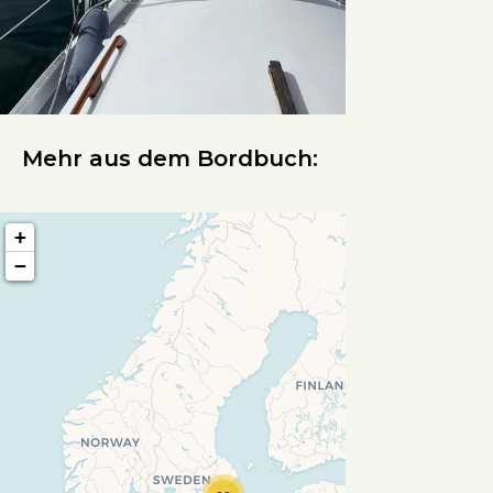
Mehr aus dem Bordbuch:
+
−
Travelers' Map wird geladen