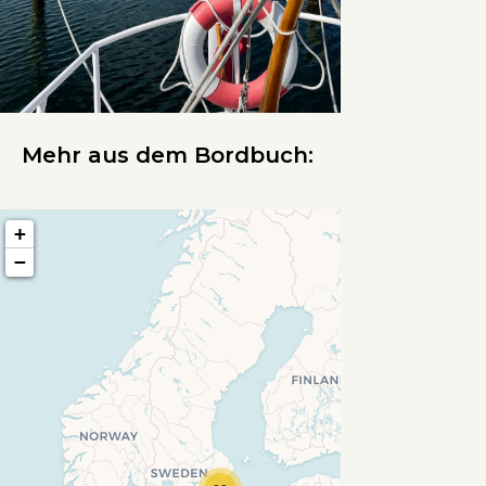
Mehr aus dem Bordbuch:
+
−
Travelers' Map wird geladen