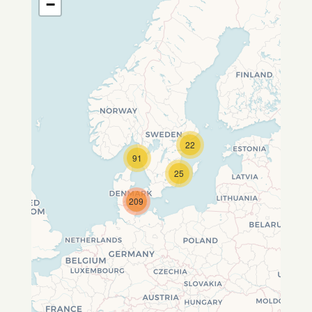
−
22
Travelers' Map wird geladen …
91
Wenn du dies siehst, nachdem
25
deine Seite vollständig geladen
wurde, fehlen leafletJS-Dateien.
209