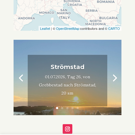
Leaflet
| ©
OpenStreetMap
contributors and ©
CARTO
Strömstad
01.07.2026, Tag 26, von
Grebbestad nach Strömstad,
20 sm