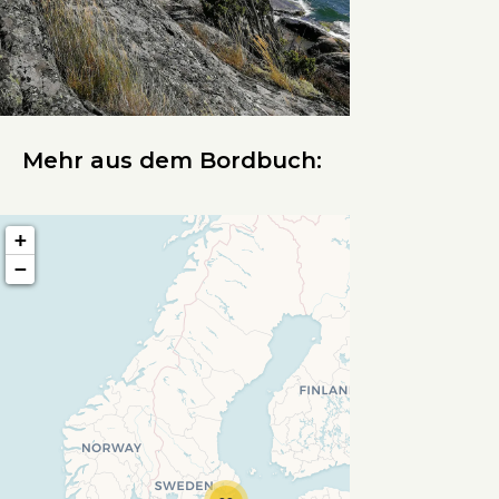
Mehr aus dem Bordbuch:
+
−
Travelers' Map wird geladen