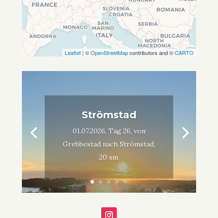
Leaflet
| ©
OpenStreetMap
contributors and ©
CARTO
Strömstad
01.07.2026, Tag 26, von
Grebbestad nach Strömstad,
20 sm