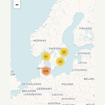
−
22
Travelers' Map wird geladen …
91
Wenn du dies siehst, nachdem
25
deine Seite vollständig geladen
wurde, fehlen leafletJS-Dateien.
209