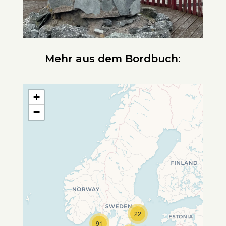
Mehr aus dem Bordbuch:
+
−
22
Travelers' Map wird geladen …
91