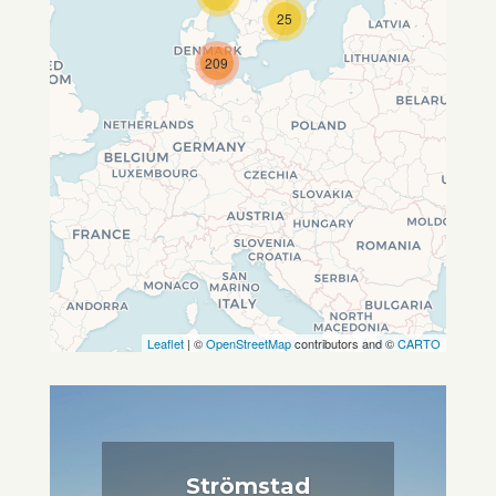
Wenn du dies siehst, nachdem
25
deine Seite vollständig geladen
wurde, fehlen leafletJS-Dateien.
209
Leaflet
| ©
OpenStreetMap
contributors and ©
CARTO
Strömstad