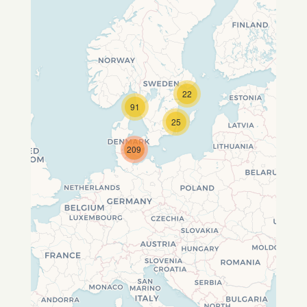
22
Travelers' Map wird geladen …
91
Wenn du dies siehst, nachdem
25
deine Seite vollständig geladen
wurde, fehlen leafletJS-Dateien.
209