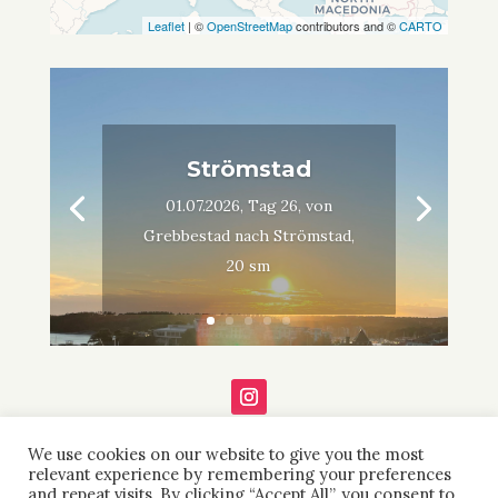
Leaflet
| ©
OpenStreetMap
contributors and ©
CARTO
Strömstad
01.07.2026, Tag 26, von
Grebbestad nach Strömstad,
20 sm
We use cookies on our website to give you the most
relevant experience by remembering your preferences
and repeat visits. By clicking “Accept All”, you consent to