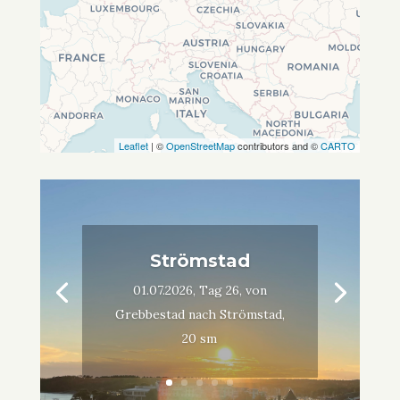
Leaflet
| ©
OpenStreetMap
contributors and ©
CARTO
Strömstad
01.07.2026, Tag 26, von
Grebbestad nach Strömstad,
20 sm