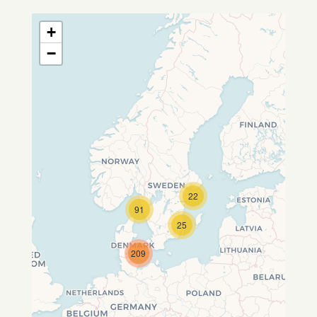
+
−
22
Travelers' Map wird geladen …
91
Wenn du dies siehst, nachdem
25
deine Seite vollständig geladen
wurde, fehlen leafletJS-Dateien.
209