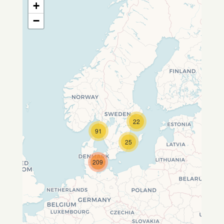
+
−
22
Travelers' Map wird geladen …
91
Wenn du dies siehst, nachdem
25
deine Seite vollständig geladen
wurde, fehlen leafletJS-Dateien.
209