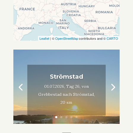
Leaflet
| ©
OpenStreetMap
contributors and ©
CARTO
Strömstad
01.07.2026, Tag 26, von
Grebbestad nach Strömstad,
20 sm