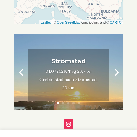
Leaflet
| ©
OpenStreetMap
contributors and ©
CARTO
Strömstad
01.07.2026, Tag 26, von
Grebbestad nach Strömstad,
20 sm