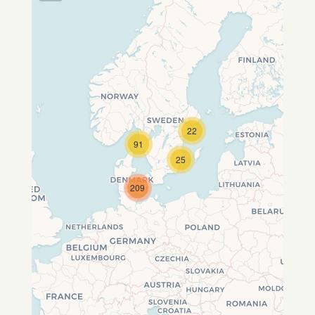
22
Travelers' Map wird geladen …
91
Wenn du dies siehst, nachdem
25
deine Seite vollständig geladen
wurde, fehlen leafletJS-Dateien.
209