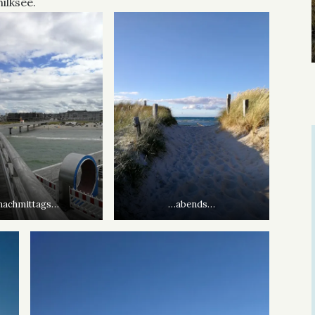
ilksee.
nachmittags…
…abends…