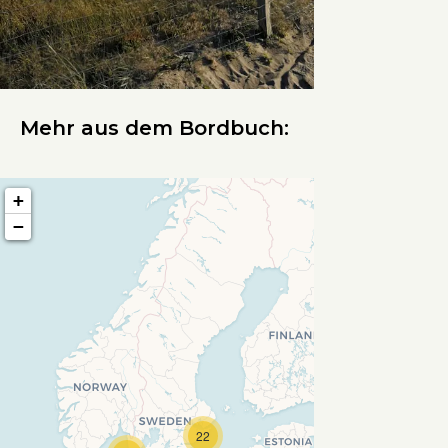
Mehr aus dem Bordbuch:
+
−
Travelers' Map wird geladen
22