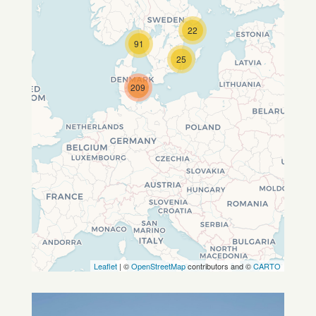
22
Travelers' Map wird geladen …
91
Wenn du dies siehst, nachdem
25
deine Seite vollständig geladen
wurde, fehlen leafletJS-Dateien.
209
Leaflet
| ©
OpenStreetMap
contributors and ©
CARTO