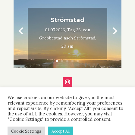
Strömstad
01.07.2026, Tag 26, von
Grebbestad nach Strömstad,
20 sm
We use cookies on our website to give you the most
relevant experience by remembering your preferences
and repeat visits. By clicking “Accept All”, you consent to
the use of ALL the cookies. However, you may visit
"Cookie Settings" to provide a controlled consent.
IMPRESSUM
DATENSCHUTZ ERKLÄRUNG
Cookie Settings
Accept All