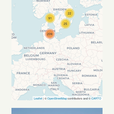
22
Travelers' Map wird geladen …
91
Wenn du dies siehst, nachdem
25
deine Seite vollständig geladen
wurde, fehlen leafletJS-Dateien.
209
Leaflet
| ©
OpenStreetMap
contributors and ©
CARTO