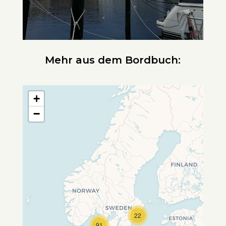
Mehr aus dem Bordbuch:
+
−
22
Travelers' Map wird geladen …
91