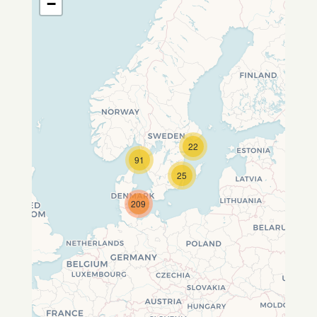
−
22
Travelers' Map wird geladen …
91
Wenn du dies siehst, nachdem
25
deine Seite vollständig geladen
wurde, fehlen leafletJS-Dateien.
209