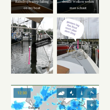
Raindrops keep falling
dunkle Wolken wohin
on my boat
man schaut