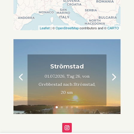
Leaflet
| ©
OpenStreetMap
contributors and ©
CARTO
Strömstad
01.07.2026, Tag 26, von
Grebbestad nach Strömstad,
20 sm