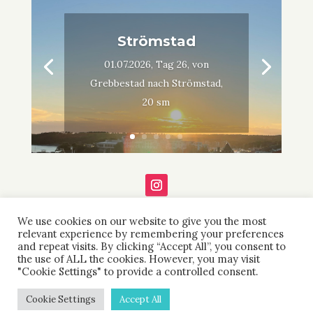
Strömstad
01.07.2026, Tag 26, von
Grebbestad nach Strömstad,
20 sm
We use cookies on our website to give you the most
relevant experience by remembering your preferences
and repeat visits. By clicking “Accept All”, you consent to
the use of ALL the cookies. However, you may visit
"Cookie Settings" to provide a controlled consent.
IMPRESSUM
DATENSCHUTZ ERKLÄRUNG
Cookie Settings
Accept All