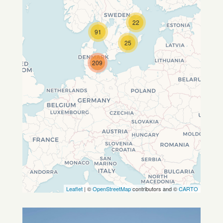
22
Travelers' Map wird geladen …
91
Wenn du dies siehst, nachdem
25
deine Seite vollständig geladen
wurde, fehlen leafletJS-Dateien.
209
Leaflet
| ©
OpenStreetMap
contributors and ©
CARTO