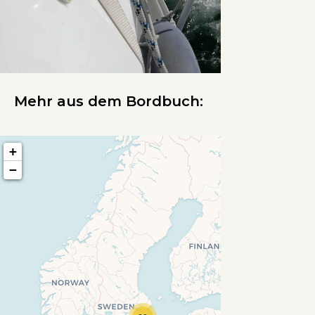
Mehr aus dem Bordbuch:
+
−
Travelers' Map wird geladen