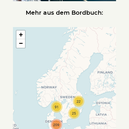
Mehr aus dem Bordbuch:
+
−
22
Travelers' Map wird geladen …
91
Wenn du dies siehst, nachdem
25
deine Seite vollständig geladen
wurde, fehlen leafletJS-Dateien.
209