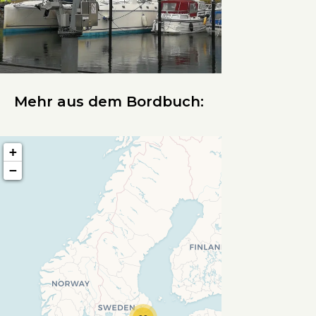
Mehr aus dem Bordbuch:
+
−
Travelers' Map wird geladen