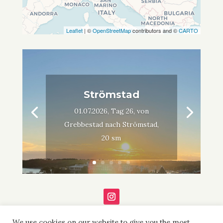
Leaflet
| ©
OpenStreetMap
contributors and ©
CARTO
Strömstad
01.07.2026, Tag 26, von
Grebbestad nach Strömstad,
20 sm
We use cookies on our website to give you the most