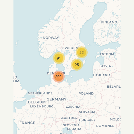
22
Travelers' Map wird geladen …
91
Wenn du dies siehst, nachdem
25
deine Seite vollständig geladen
wurde, fehlen leafletJS-Dateien.
209