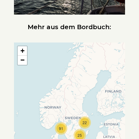
Mehr aus dem Bordbuch:
+
−
22
Travelers' Map wird geladen …
91
Wenn du dies siehst, nachdem
25
deine Seite vollständig geladen