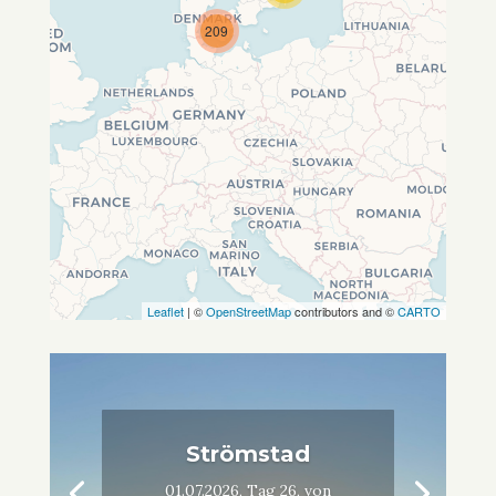
wurde, fehlen leafletJS-Dateien.
209
Leaflet
| ©
OpenStreetMap
contributors and ©
CARTO
Strömstad
01.07.2026, Tag 26, von