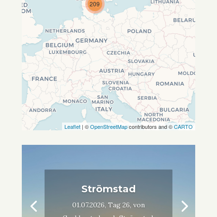
209
Leaflet
| ©
OpenStreetMap
contributors and ©
CARTO
Strömstad
01.07.2026, Tag 26, von