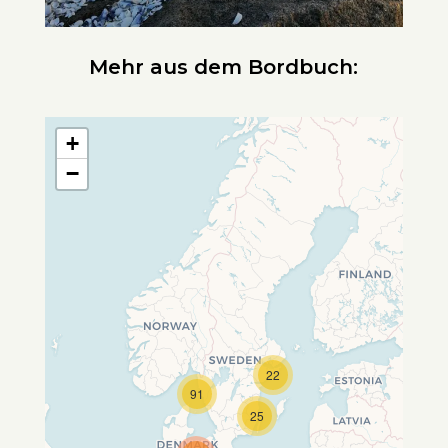
Mehr aus dem Bordbuch:
+
−
22
Travelers' Map wird geladen …
91
Wenn du dies siehst, nachdem
25
deine Seite vollständig geladen
wurde, fehlen leafletJS-Dateien.